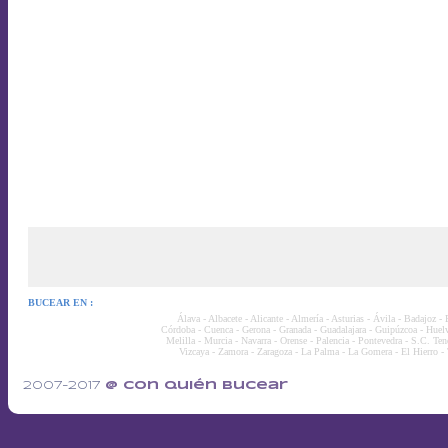
BUCEAR EN :
Álava
-
Albacete
-
Alicante
-
Almería
-
Asturias
-
Ávila
-
Badajoz
-
Córdoba
-
Cuenca
-
Gerona
-
Granada
-
Guadalajara
-
Guipúzcoa
-
Huel
Melilla
-
Murcia
-
Navarra
-
Orense
-
Palencia
-
Pontevedra
-
S.C. Tene
Vizcaya
-
Zamora
-
Zaragoza
-
La Palma
-
La Gomera
-
El Hierro
-
2007-2017
@ con quién bucear