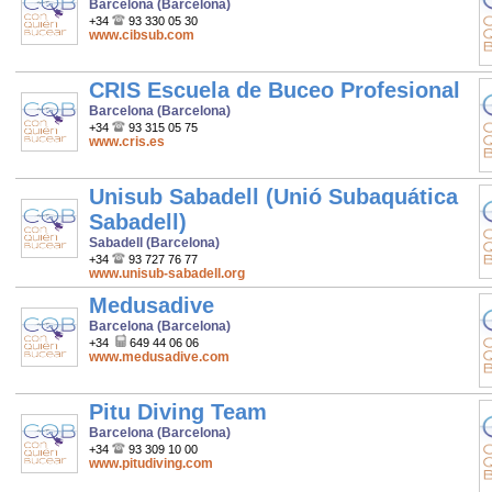
Barcelona (Barcelona)
+34
93 330 05 30
www.cibsub.com
CRIS Escuela de Buceo Profesional
Barcelona (Barcelona)
+34
93 315 05 75
www.cris.es
Unisub Sabadell (Unió Subaquática
Sabadell)
Sabadell (Barcelona)
+34
93 727 76 77
www.unisub-sabadell.org
Medusadive
Barcelona (Barcelona)
+34
649 44 06 06
www.medusadive.com
Pitu Diving Team
Barcelona (Barcelona)
+34
93 309 10 00
www.pitudiving.com