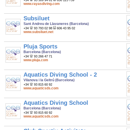
+34
93 309 94 61
630 123 739
www.rayasdiving.com
Subsiluet
Sant Andreu de Llavaneres (Barcelona)
+34
93 793 02 98
606 43 95 02
www.subsiluet.net
Pluja Sports
Barcelona (Barcelona)
+34
93 266 47 71
www.pluja.com
Aquatics Diving School - 2
Vilanova i la Geltrú (Barcelona)
+34
93 815 60 92
www.aquaticsds.com
Aquatics Diving School
Barcelona (Barcelona)
+34
93 815 60 92
www.aquaticsds.com