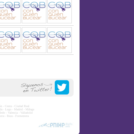
ón
-
Ceuta
-
Ciudad Real
da
-
Lugo
-
Madrid
-
Málaga
ledo
-
Valencia
-
Valladolid
rca
-
Ibiza
-
Formentera