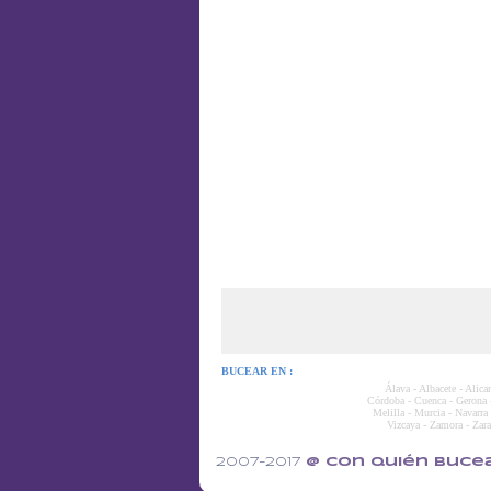
BUCEAR EN :
Álava
-
Albacete
-
Alica
Córdoba
-
Cuenca
-
Gerona
Melilla
-
Murcia
-
Navarra
Vizcaya
-
Zamora
-
Zara
2007-2017
@ con quién buce