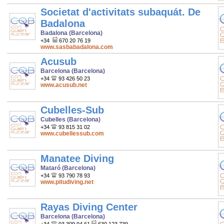
Societat d'activitats subaquát. De
Badalona
Badalona (Barcelona)
+34
670 20 76 19
www.sasbabadalona.com
Acusub
Barcelona (Barcelona)
+34
93 426 50 23
www.acusub.net
Cubelles-Sub
Cubelles (Barcelona)
+34
93 815 31 02
www.cubellessub.com
Manatee Diving
Mataró (Barcelona)
+34
93 790 78 93
www.pitudiving.net
Rayas Diving Center
Barcelona (Barcelona)