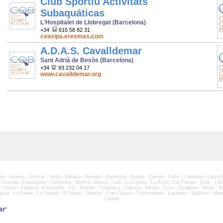
Club Sportiu Activitats
Subaquáticas
L'Hospitalet de Llobregat (Barcelona)
+34
615 58 82 31
ceasipa.eresmas.com
A.D.A.S. Cavalldemar
Sant Adrià de Besòs (Barcelona)
+34
93 232 04 17
www.cavalldemar.org
nte
-
Almería
-
Asturias
-
Ávila
-
Badajoz
-
Baleares
-
Barcelona
-
Burgos
-
Cáceres
-
Cádiz
-
Cantabria
-
Castell
-
Granada
-
Guadalajara
-
Guipúzcoa
-
Huelva
-
Huesca
-
Jaén
-
La Coruña
-
La Rioja
-
Las Palmas
-
León
-
Léri
-
Orense
-
Palencia
-
Pontevedra
-
S.C. Tenerife
-
Salamanca
-
Segovia
-
Sevilla
-
Soria
-
Tarragona
-
Teruel
-
To
goza
-
La Palma
-
La Gomera
-
El Hierro
-
Tenerife
-
Gran Canaria
-
Fuerteventura
-
Lanzarote
-
Mallorca
-
Meno
Cabrera
ar