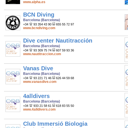
www.alpha.es
BCN Diving
Barcelona (Barcelona)
+34
93 354 43 90
655 55 72 97
www.bcndiving.com
Dive center Nautitracción
Barcelona (Barcelona)
+34
93 309 75 74
607 59 93 36
www.nautitraccion.com
Vanas Dive
Barcelona (Barcelona)
+34
93 221 71 46
626 44 59 68
www.vanasdive.com
4alldivers
Barcelona (Barcelona)
+34
933 21 58 61
618 83 55 50
www.4alldivers.com
Club Immersió Biologia