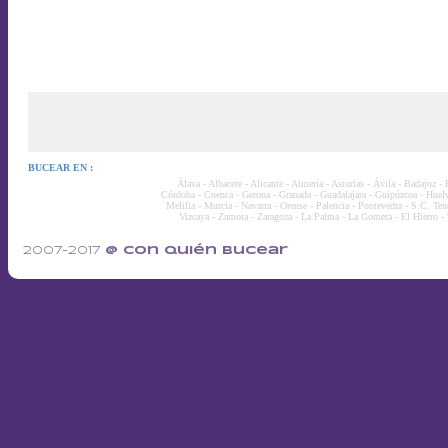
BUCEAR EN :
Álava
-
Albacete
-
Alicante
-
Almería
-
Asturias
-
Ávila
-
Badajoz
-
Córdoba
-
Cuenca
-
Gerona
-
Granada
-
Guadalajara
-
Guipúzcoa
-
Huel
Melilla
-
Murcia
-
Navarra
-
Orense
-
Palencia
-
Pontevedra
-
S.C. Tene
Vizcaya
-
Zamora
-
Zaragoza
-
La Palma
-
La Gomera
-
El Hierro
-
2007-2017
@ con quién bucear