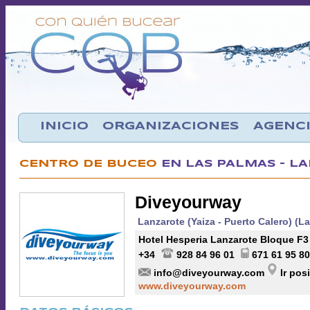
INICIO
ORGANIZACIONES
AGENCI
CENTRO DE BUCEO
EN LAS PALMAS - L
Diveyourway
Lanzarote (Yaiza - Puerto Calero) (L
Hotel Hesperia Lanzarote Bloque F3
+34
928 84 96 01
671 61 95 80
info@diveyourway.com
Ir pos
www.diveyourway.com