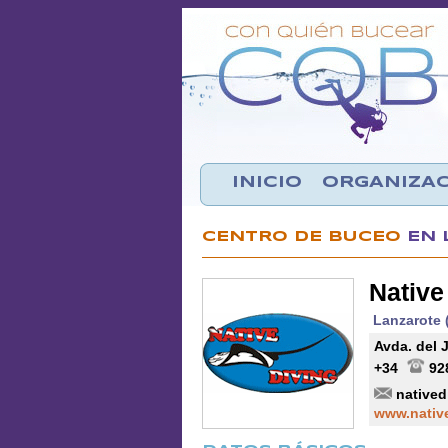
INICIO
ORGANIZA
CENTRO DE BUCEO
EN 
Native
Lanzarote 
Avda. del J
+34
92
native
www.nativ