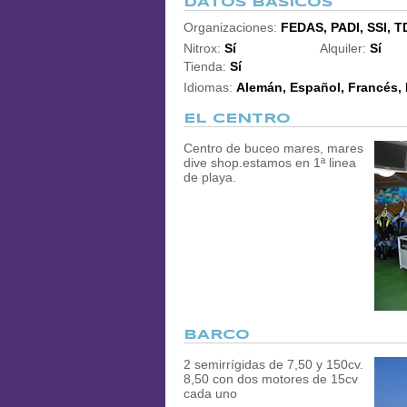
DATOS BÁSICOS
Organizaciones:
FEDAS, PADI, SSI, T
Nitrox:
Sí
Alquiler:
Sí
Tienda:
Sí
Idiomas:
Alemán, Español, Francés, I
EL CENTRO
Centro de buceo mares, mares
dive shop.estamos en 1ª linea
de playa.
BARCO
2 semirrígidas de 7,50 y 150cv.
8,50 con dos motores de 15cv
cada uno