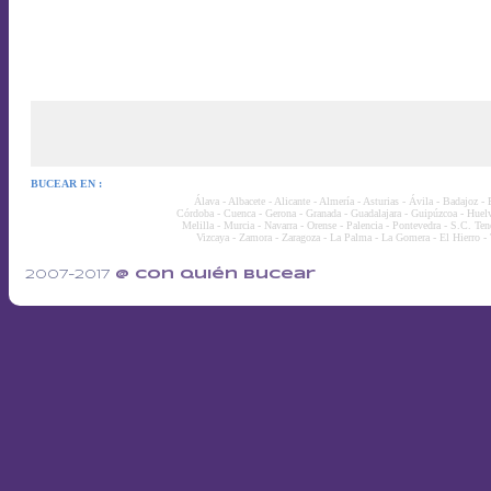
BUCEAR EN :
Álava
-
Albacete
-
Alicante
-
Almería
-
Asturias
-
Ávila
-
Badajoz
-
Córdoba
-
Cuenca
-
Gerona
-
Granada
-
Guadalajara
-
Guipúzcoa
-
Huel
Melilla
-
Murcia
-
Navarra
-
Orense
-
Palencia
-
Pontevedra
-
S.C. Tene
Vizcaya
-
Zamora
-
Zaragoza
-
La Palma
-
La Gomera
-
El Hierro
-
2007-2017
@ con quién bucear