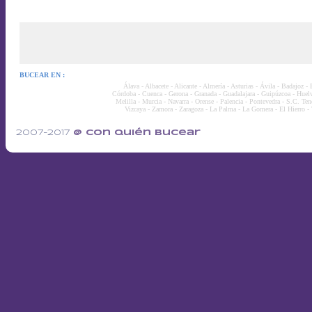
BUCEAR EN :
Álava
-
Albacete
-
Alicante
-
Almería
-
Asturias
-
Ávila
-
Badajoz
-
Córdoba
-
Cuenca
-
Gerona
-
Granada
-
Guadalajara
-
Guipúzcoa
-
Huel
Melilla
-
Murcia
-
Navarra
-
Orense
-
Palencia
-
Pontevedra
-
S.C. Tene
Vizcaya
-
Zamora
-
Zaragoza
-
La Palma
-
La Gomera
-
El Hierro
-
2007-2017
@ con quién bucear